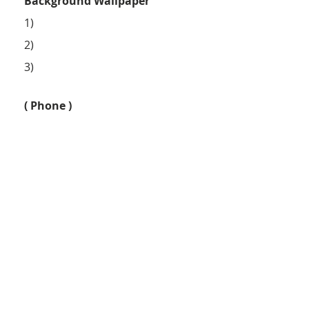
Background Wallpaper
1)
2)
3)
( Phone )