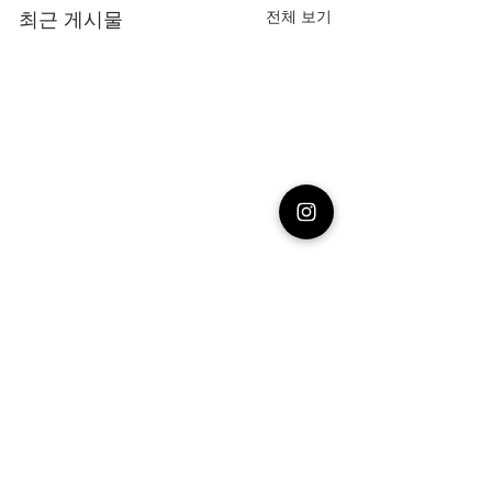
최근 게시물
전체 보기
댓글
기적의 유아수학
도리도리곤지곤지
댓글을 입력하세요.