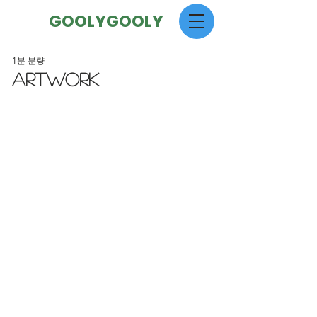
GOOLYGOOLY
1분 분량
artwork