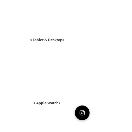
﻿< Tablet & Desktop>
﻿< Apple Watch>