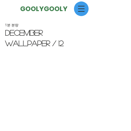
GOOLYGOOLY
1분 분량
December
Wallpaper / 12